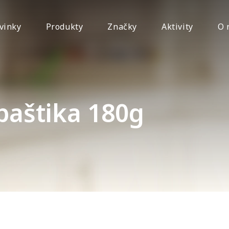
vinky
Produkty
Značky
Aktivity
O 
paštika 180g