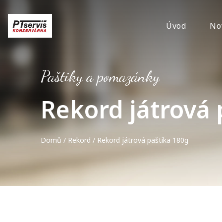
Úvod
No
Paštiky a pomazánky
Rekord játrová 
Domů
/
Rekord
/ Rekord játrová paštika 180g