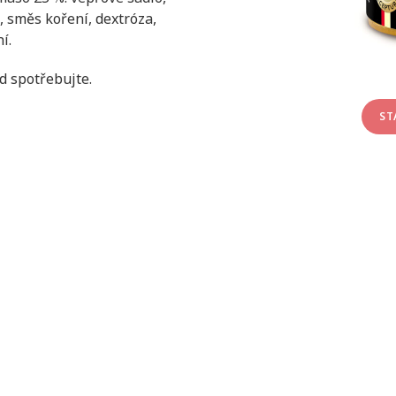
), směs koření, dextróza,
í.
ed spotřebujte.
ST