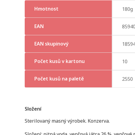
Hmotnost
180g
EAN
8594
EAN skupinový
1859
Počet kusů v kartonu
10
Počet kusů na paletě
2550
Složení
Sterilovaný masný výrobek. Konzerva.
Složení: pitná voda, vepřová játra 26 %, vepřové