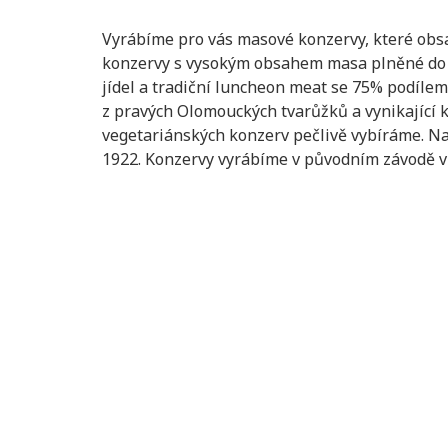
Vyrábíme pro vás masové konzervy, které obs
konzervy s vysokým obsahem masa plněné do sk
jídel a tradiční luncheon meat se 75% podíl
z pravých Olomouckých tvarůžků a vynikající 
vegetariánských konzerv pečlivě vybíráme. Naš
1922. Konzervy vyrábíme v původním závodě v