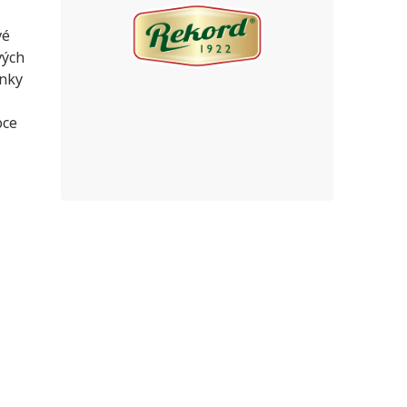
vé
vých
ánky
oce