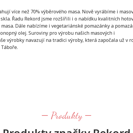
ahují více než 70% výběrového masa. Nově vyrábíme i maso
la. Řadu Rekord jsme rozšířili i o nabídku kvalitních hoto
em masa. Dále nabízíme i vegetariánské pomazánky a pomaz
konopný olej. Suroviny pro výrobu našich masových i
e výrobky navazují na tradici výroby, která započala už v r
 Táboře.
Produkty