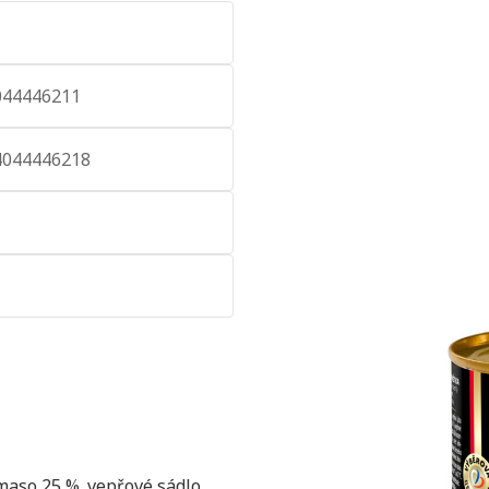
044446211
4044446218
 maso 25 %. vepřové sádlo,