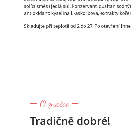
solící směs (jedlá sůl, konzervant: dusitan sodný
antioxidant: kyselina L-askorbová, extrakty kořen
Skladujte při teplotě od 2 do 27. Po otevření ihn
O značce
Tradičně dobré!