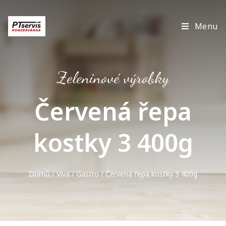
Menu
Zeleninové výrobky
Červená řepa
kostky 3 400g
Domů
/
Viva
/
Gastro
/ Červená řepa kostky 3 400g