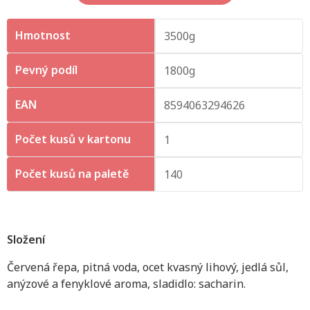
Hmotnost
3500g
Pevný podíl
1800g
EAN
8594063294626
Počet kusů v kartonu
1
Počet kusů na paletě
140
Složení
Červená řepa, pitná voda, ocet kvasný lihový, jedlá sůl,
anýzové a fenyklové aroma, sladidlo: sacharin.