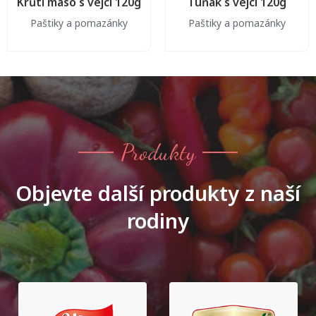
Krůtí maso s vejci 120g
Tuňák s vejci 120g
Paštiky a pomazánky
Paštiky a pomazánky
Produkty
Objevte další produkty z naší
rodiny