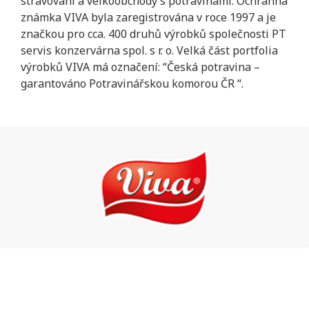
stravování a velkoobchody s potravinami. Ochranná
známka VIVA byla zaregistrována v roce 1997 a je
značkou pro cca. 400 druhů výrobků společnosti PT
servis konzervárna spol. s r. o. Velká část portfolia
výrobků VIVA má označení: “Česká potravina –
garantováno Potravinářskou komorou ČR “.