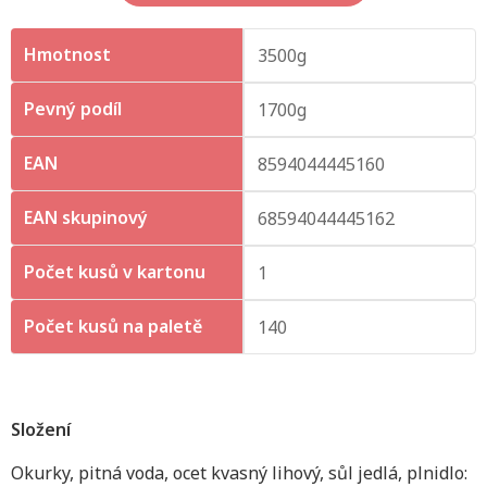
Hmotnost
3500g
Pevný podíl
1700g
EAN
8594044445160
EAN skupinový
68594044445162
Počet kusů v kartonu
1
Počet kusů na paletě
140
Složení
Okurky, pitná voda, ocet kvasný lihový, sůl jedlá, plnidlo: