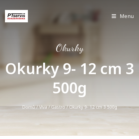
Menu
Okurky
Okurky 9- 12 cm 3
500g
Domů
/
Viva
/
Gastro
/ Okurky 9- 12 cm 3 500g