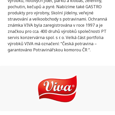
výrobků, hotových jídel, párků a klobás, zeleniny,
pochutin, kečupů a pyré. Nabízíme také GASTRO
produkty pro výrobny, školní jídelny, veřejné
stravování a velkoobchody s potravinami. Ochranná
známka VIVA byla zaregistrována v roce 1997 a je
značkou pro cca. 400 druhů výrobků společnosti PT
servis konzervárna spol. s r. o. Velká část portfolia
výrobků VIVA má označení: “Česká potravina –
garantováno Potravinářskou komorou ČR “.