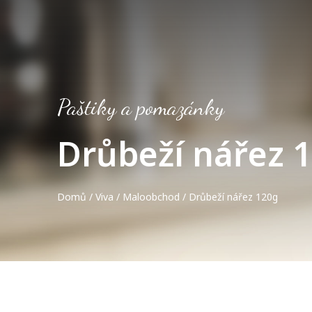
Paštiky a pomazánky
Drůbeží nářez 
Domů
/
Viva
/
Maloobchod
/ Drůbeží nářez 120g