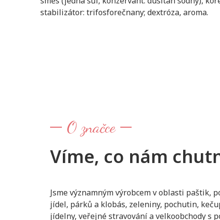
směs (jedná sůl, konzervant: dusitan sodný), koře
stabilizátor: trifosforečnany; dextróza, aroma.
O značce
Víme, co nám chut
Jsme významným výrobcem v oblasti paštik, p
jídel, párků a klobás, zeleniny, pochutin, ke
jídelny, veřejné stravování a velkoobchody s