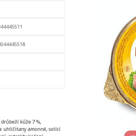
044445511
4044445518
 drůbeží kůže 7 %,
: uhličitany amonné, solící