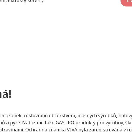
ní, extrakty koření,
ST
ná!
omazánek, cestovního občerstvení, masných výrobků, hotov
čupů a pyré. Nabízíme také GASTRO produkty pro výrobny, šk
 potravinami. Ochranná známka VIVA byla zaregistrována v ro