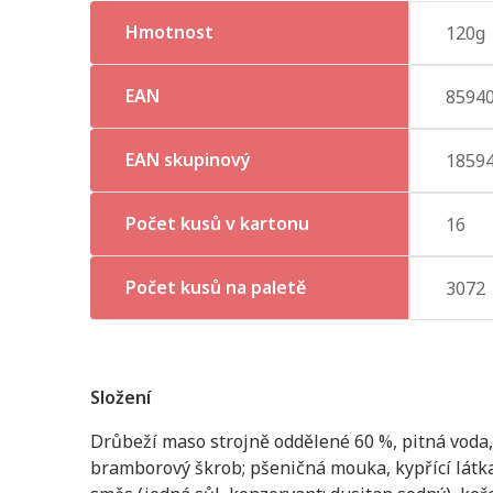
Hmotnost
120g
EAN
8594
EAN skupinový
1859
Počet kusů v kartonu
16
Počet kusů na paletě
3072
Složení
Drůbeží maso strojně oddělené 60 %, pitná voda,
bramborový škrob; pšeničná mouka, kypřící látka