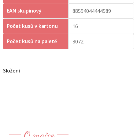
EAN skupinový
88594044444589
Počet kusů v kartonu
16
Počet kusů na paletě
3072
Složení
O značce