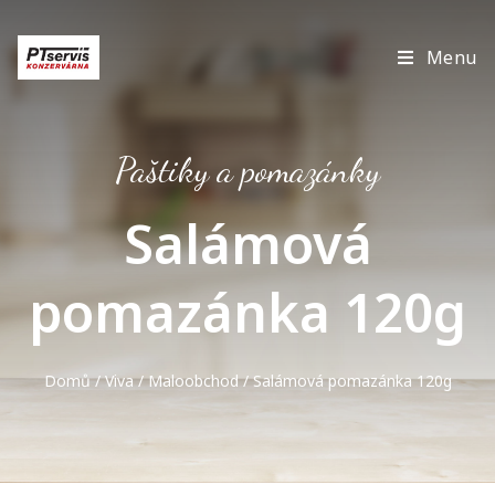
Menu
Paštiky a pomazánky
Salámová
pomazánka 120g
Domů
/
Viva
/
Maloobchod
/ Salámová pomazánka 120g