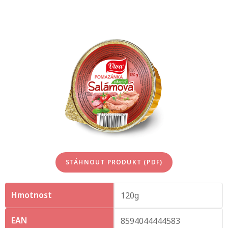
STÁHNOUT PRODUKT (PDF)
Hmotnost
120g
EAN
8594044444583